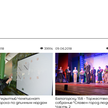
ВЕ
018
39914
09.06.2018
ткрытый Чемпионат
Белогорску 158 - Торжеств
орска по длинным нардам
собрание "Славен город людь
Часть 2