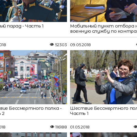
ый парад - Часть 1
Мобильный пункт отбора 
военную службу по контр
018
52303
09.05.2018
ие Бессмертного полка -
Шествие Бессмертного пол
 2
Часть 1
018
116188
01.05.2018