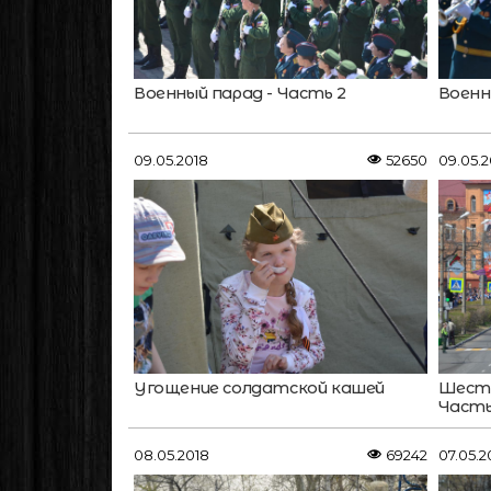
Военный парад - Часть 2
Военн
09.05.2018
52650
09.05.2
Угощение солдатской кашей
Шеств
Часть
08.05.2018
69242
07.05.2