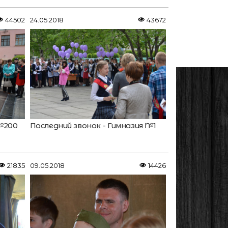
44502
24.05.2018
43672
№200
Последний звонок - Гимназия №1
21835
09.05.2018
14426