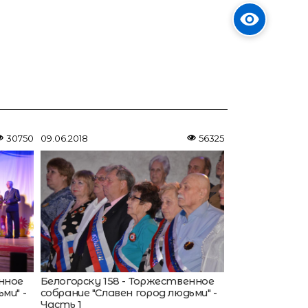
30750
09.06.2018
56325
енное
Белогорску 158 - Торжественное
ми" -
собрание "Славен город людьми" -
Часть 1