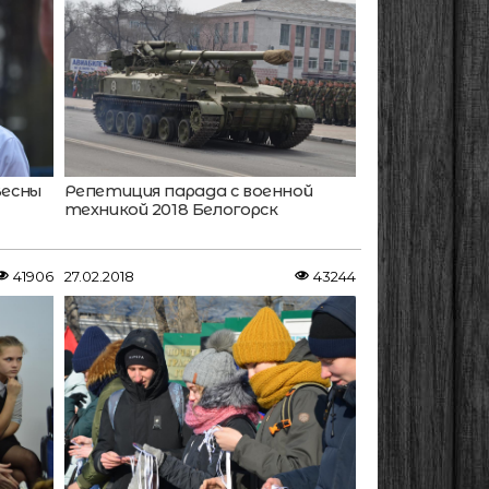
Весны
Репетиция парада с военной
техникой 2018 Белогорск
41906
27.02.2018
43244