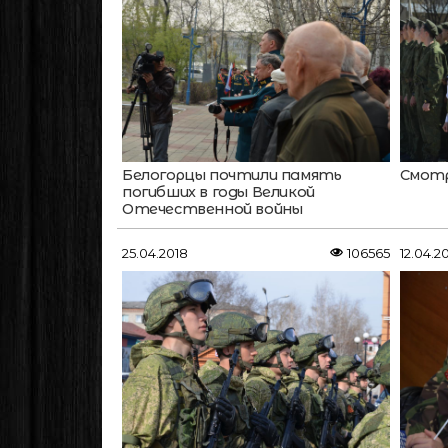
Белогорцы почтили память
Смотр
погибших в годы Великой
Отечественной войны
25.04.2018
106565
12.04.2