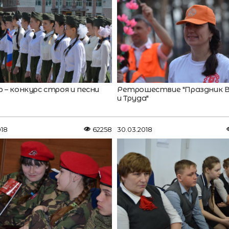
 – конкурс строя и песни
Ретрошествие "Праздник 
и Труда"
018
62258
30.03.2018