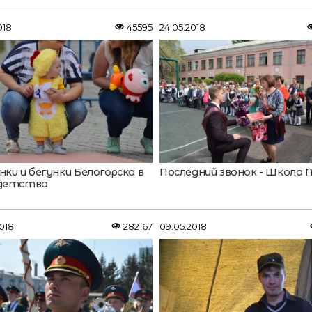
018
45595
24.05.2018
нки и бегунки Белогорска в
Последний звонок - Школа 
 детства
018
282167
09.05.2018