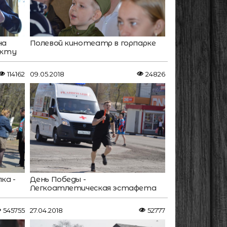
на
Полевой кинотеатр в горпарке
акту
114162
09.05.2018
24826
ка -
День Победы -
Легкоатлетическая эстафета
545755
27.04.2018
52777