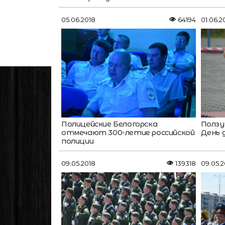
05.06.2018
64194
01.06.2
Полицейские Белогорска
Ползу
отмечают 300-летие российской
День
полиции
09.05.2018
139318
09.05.2