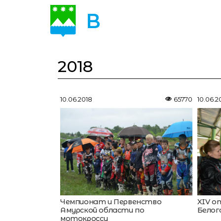
В
ОБЪЕКТИ
2018
10.06.2018
65770
10.06.2
Чемпионат и Первенство
XIV о
Амурской области по
Белог
мотокроссу