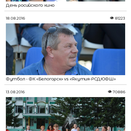
День росийского кино
18.08.2016
81223
Футбол - ФК «Белогорск» vs «Якутия-РСДЮФШ»
13.08.2016
70886