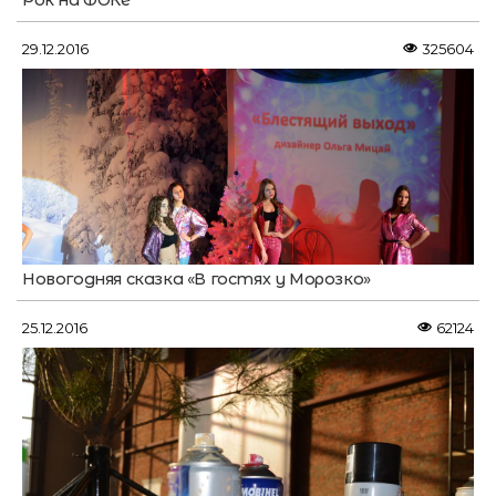
Рок на ФОКе
29.12.2016
325604
Новогодняя сказка «В гостях у Морозко»
25.12.2016
62124