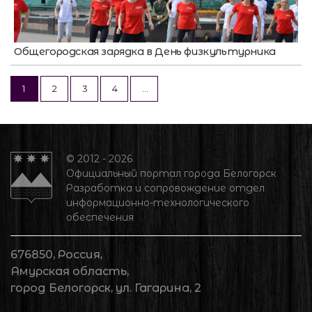
Общегородская зарядка в День физкультурника
1
2
3
4
...
© 2012 - 2026
Официальный портал города Белогорск
Разработка и сопровождение отдел
информационно-технологического
обеспечения
676850, Россия,
Амурская область,
город Белогорск, ул. Гагарина, 2