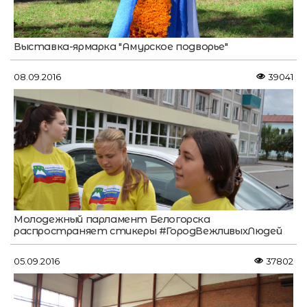
Выставка-ярмарка "Амурское подворье"
08.09.2016
39041
Молодежный парламент Белогорска
распространяет стикеры #ГородВежливыхЛюдей
05.09.2016
37802